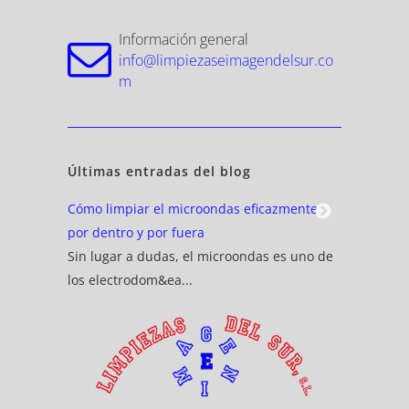
Información general
info@limpiezaseimagendelsur.co
m
Últimas entradas del blog
za del
Cómo limpiar el microondas eficazmente
Limpieza d
por dentro y por fuera
La habitua
n unos de
Sin lugar a dudas, el microondas es uno de
mantener e
los electrodom&ea...